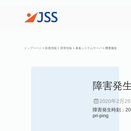
トップページ
>
新着情報
>
障害情報
>
募集システムサーバ
>
障害発生
障害発
2020年2月2
障害発生時刻：2020
pri-ping