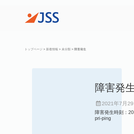
トップページ
>
新着情報
>
未分類
>
障害発生
障害発
2021年7月2
障害発生時刻：2021
pri-ping