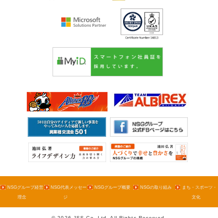
NSGグループ経営
NSG代表メッセー
NSGグループ概要
NSGの取り組み
まち・スポーツ・
理念
ジ
文化
© 2026 JSS Co.,Ltd. All Rights Reserved.