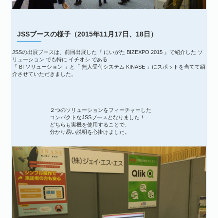
JSSブースの様子（2015年11月17日、18日）
JSSの出展ブースは、前回出展した『 にいがた BIZEXPO 2015 』で紹介した ソ
リューション でも特に イチオシ である
「 BI ソリューション 」と「 無人受付システム KINASE 」にスポットを当てて紹
介させていただきました。
２つのソリューションをフィーチャーした
コンパクトなJSSブースとなりました！
どちらも実機を使用することで、
分かり易い説明を心掛けました。