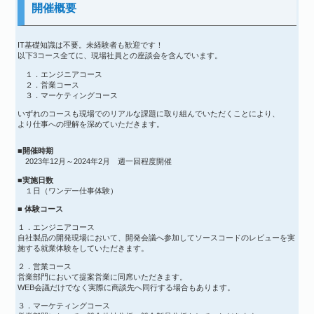
開催概要
IT基礎知識は不要。未経験者も歓迎です！
以下3コース全てに、現場社員との座談会を含んでいます。
１．エンジニアコース
２．営業コース
３．マーケティングコース
いずれのコースも現場でのリアルな課題に取り組んでいただくことにより、
より仕事への理解を深めていただきます。
■開催時期
2023年12月～2024年2月 週一回程度開催
■実施日数
１日（ワンデー仕事体験）
■ 体験コース
１．エンジニアコース
自社製品の開発現場において、開発会議へ参加してソースコードのレビューを実
施する就業体験をしていただきます。
２．営業コース
営業部門において提案営業に同席いただきます。
WEB会議だけでなく実際に商談先へ同行する場合もあります。
３．マーケティングコース