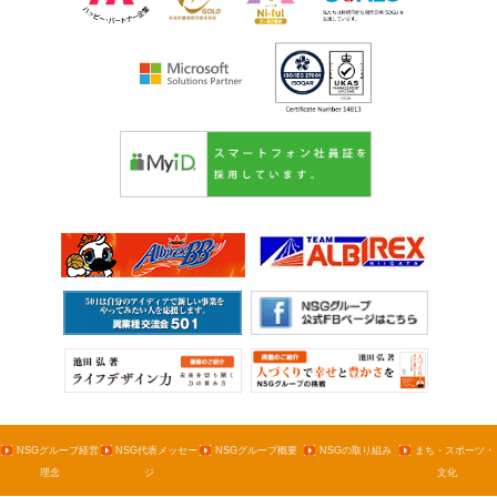
NSGグループ経営
NSG代表メッセー
NSGグループ概要
NSGの取り組み
まち・スポーツ・
理念
ジ
文化