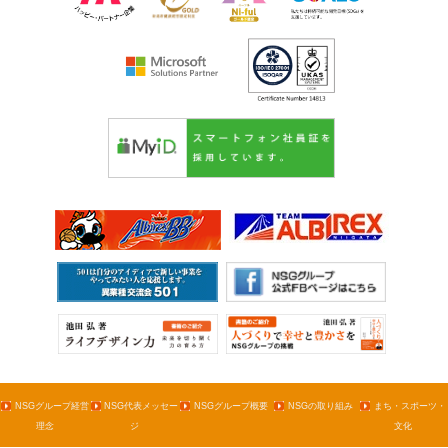
NSGグループ経営
NSG代表メッセー
NSGグループ概要
NSGの取り組み
まち・スポーツ・
理念
ジ
文化