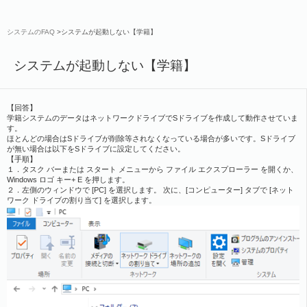
システムのFAQ
>システムが起動しない【学籍】
システムが起動しない【学籍】
【回答】
学籍システムのデータはネットワークドライブでSドライブを作成して動作させていま
す。
ほとんどの場合はSドライブが削除等されなくなっている場合が多いです。Sドライブ
が無い場合は以下をSドライブに設定してください。
【手順】
１．タスク バーまたは
スタート
メニューから
ファイル エクスプローラー
を開くか、
Windows ロゴ キー
+
E を押します。
２．左側のウィンドウで
[PC]
を選択します。 次に、
[コンピューター]
タブで
[ネット
ワーク ドライブの割り当て]
を選択します。