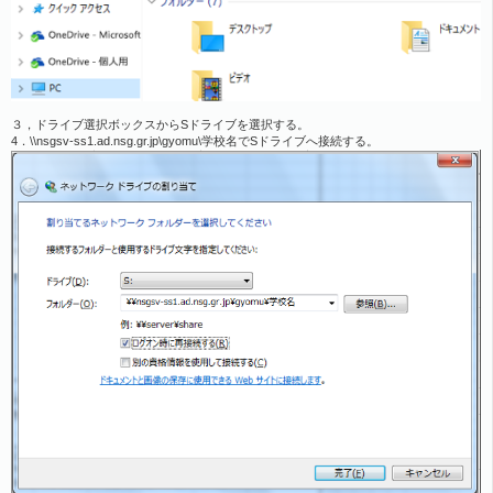
３，ドライブ選択ボックスからSドライブを選択する。
4．\\nsgsv-ss1.ad.nsg.gr.jp\gyomu\学校名でSドライブへ接続する。