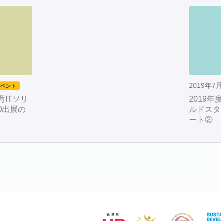
2019年7
イベント
育ITソリ
2019
O出展の
ルドスタ
ート②