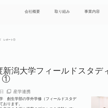
会社概要
取り組み
事業内容
ズ レポート①
9年度新潟大学フィールドスタ
ト①
0日
産学連携
学 創生学部の学外学修（フィールドスタデ
ております。